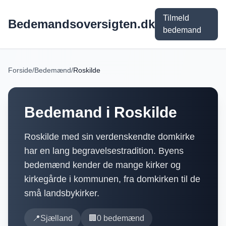
Tilmeld
Bedemandsoversigten.dk
bedemand
Forside
/
Bedemænd
/
Roskilde
Bedemand i
Roskilde
Roskilde med sin verdenskendte domkirke
har en lang begravelsestradition. Byens
bedemænd kender de mange kirker og
kirkegårde i kommunen, fra domkirken til de
små landsbykirker.
📍
Sjælland
🏢
0
bedemænd